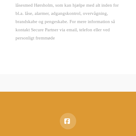
låsesmed Hørsholm, som kan hjælpe med alt inden for
bl.a. låse, alarmer, adgangskontrol, overvågning,
brandskabe og pengeskabe. For mere information så
kontakt Secure Partner via email, telefon eller ved
personligt fremmøde